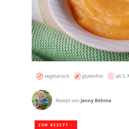
vegetarisch
glutenfrei
ab 5.
Rezept von
Jenny Böhme
ZUM REZEPT ↓