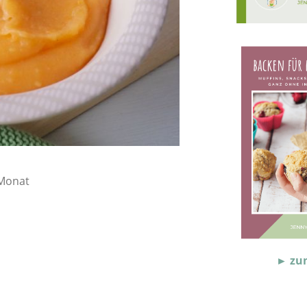
 Monat
► zu