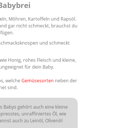
Babybrei
feln, Möhren, Kartoffeln und Rapsöl.
 und gar nicht schmeckt, brauchst du
ufügen.
 Geschmacksknospen und schmeckt
 wie Honig, rohes Fleisch und kleine,
ngeeignet für dein Baby.
ps, welche
Gemüsesorten
neben der
net sind.
 Babys gehört auch eine kleine
epresstes, unraffiniertes Öl, wie
annst auch zu Leinöl, Olivenöl