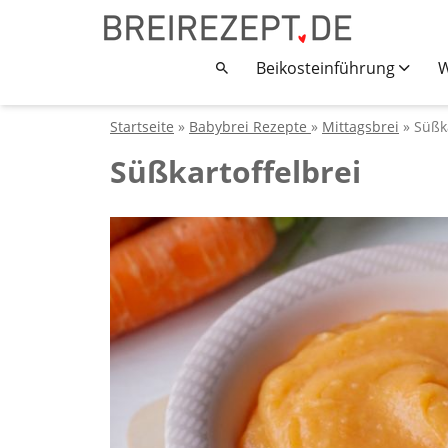
Beikosteinführung
W
Startseite
»
Babybrei Rezepte
»
Mittagsbrei
» Süßka
Süßkartoffelbrei