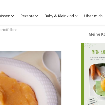
issen
Rezepte
Baby & Kleinkind
Über mich
rtoffelbrei
Meine K