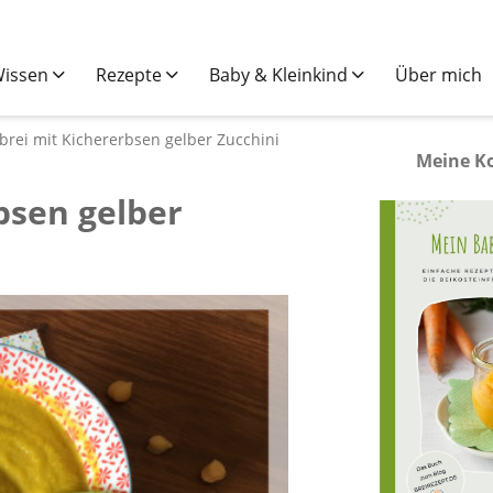
issen
Rezepte
Baby & Kleinkind
Über mich
brei mit Kichererbsen gelber Zucchini
Meine K
bsen gelber